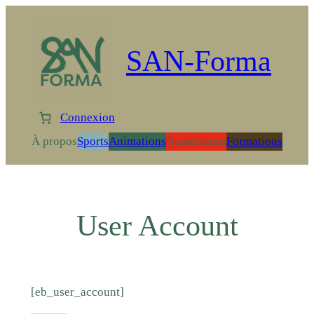
Aller
au
contenu
SAN-Forma
Connexion
À propos
Sports
Animations
Numériques
Formations
User Account
[eb_user_account]