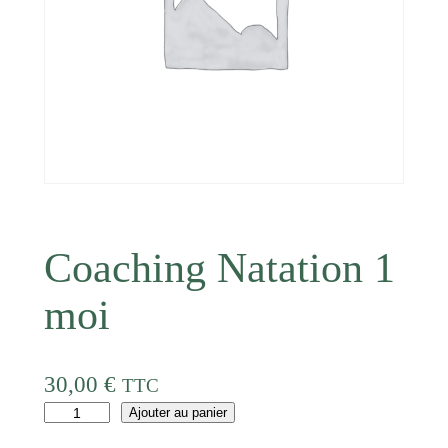
Coaching Natation 1
moi
30,00
€
TTC
q
Ajouter au panier
u