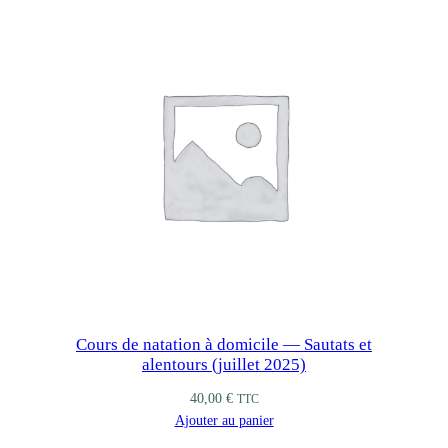
a
t
a
t
i
o
n
1
m
o
i
Cours de natation à domicile — Sautats et
alentours (juillet 2025)
40,00
€
TTC
Ajouter au panier