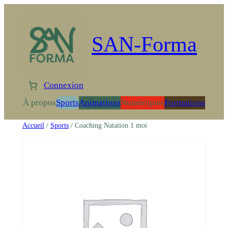
Aller
au
contenu
SAN-Forma
Connexion
À propos
Sports
Animations
Numériques
Formations
Accueil
/
Sports
/ Coaching Natation 1 moi