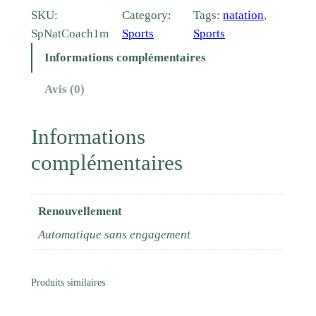
a
SKU:
Category:
Tags:
natation
, 
n
SpNatCoach1m
Sports
Sports
t
Informations complémentaires
i
t
Avis (0)
é
d
Informations
e
complémentaires
C
o
a
Renouvellement
c
h
Automatique sans engagement
i
n
Produits similaires
g
N