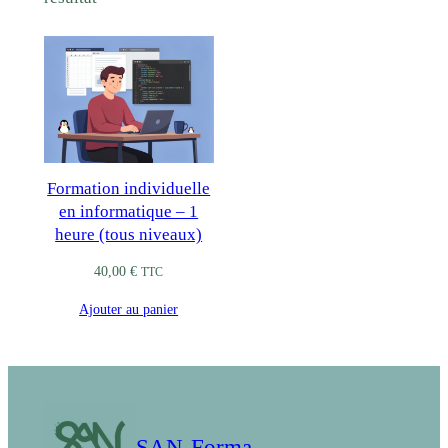
Formation individuelle
en informatique – 1
heure (tous niveaux)
40,00
€
TTC
Ajouter au panier
SAN-Forma